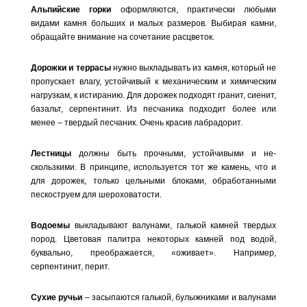
Альпийские горки
оформляются, практически любыми
видами камня больших и малых размеров. Выбирая камни,
обращайте внимание на сочетание расцветок.
Дорожки и террасы
нужно выкладывать из камня, который не
пропускает влагу, устойчивый к механическим и химическим
нагрузкам, к истиранию. Для дорожек подходят гранит, сиенит,
базальт, серпентинит. Из песчаника подходит более или
менее – твердый песчаник. Очень красив лабрадорит.
Лестницы
должны быть прочными, устойчивыми и не-
скользкими. В принципе, используется тот же камень, что и
для дорожек, только цельными блоками, обработанными
пескоструем для шероховатости.
Водоемы
выкладывают валунами, галькой камней твердых
пород. Цветовая палитра некоторых камней под водой,
буквально, преображается, «оживает». Например,
серпентинит, перит.
Сухие ручьи
– засыпаются галькой, булыжниками и валунами