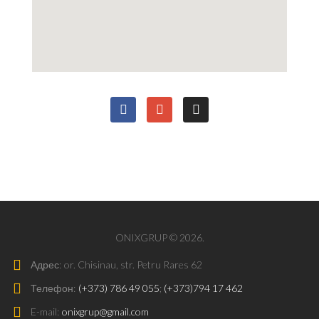
ONIXGRUP © 2026.
Адрес:
or. Chisinau, str. Petru Rares 62
Телефон:
(+373) 786 49 055
;
(+373)794 17 462
E-mail:
onixgrup@gmail.com