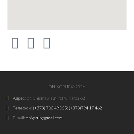
ONIXGRUP © 2026.
Адрес:
or. Chisinau, str. Petru Rares 62
Телефон:
(+373) 786 49 055
;
(+373)794 17 462
E-mail:
onixgrup@gmail.com