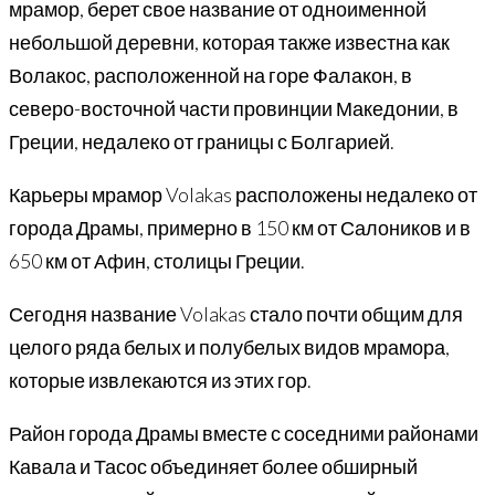
мрамор, берет свое название от одноименной
небольшой деревни, которая также известна как
Волакос, расположенной на горе Фалакон, в
северо-восточной части провинции Македонии, в
Греции, недалеко от границы с Болгарией.
Карьеры мрамор Volakas расположены недалеко от
города Драмы, примерно в 150 км от Салоников и в
650 км от Афин, столицы Греции.
Сегодня название Volakas стало почти общим для
целого ряда белых и полубелых видов мрамора,
которые извлекаются из этих гор.
Район города Драмы вместе с соседними районами
Кавала и Тасос объединяет более обширный