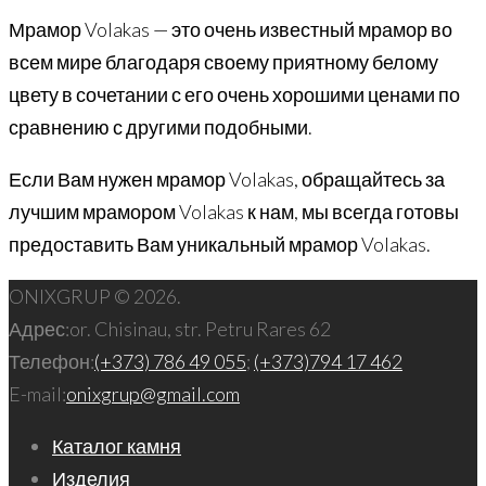
Мрамор Volakas — это очень известный мрамор во
всем мире благодаря своему приятному белому
цвету в сочетании с его очень хорошими ценами по
сравнению с другими подобными.
Если Вам нужен мрамор Volakas, обращайтесь за
лучшим мрамором Volakas к нам, мы всегда готовы
предоставить Вам уникальный мрамор Volakas.
ONIXGRUP © 2026.
Адрес:
or. Chisinau, str. Petru Rares 62
Телефон:
(+373) 786 49 055
;
(+373)794 17 462
E-mail:
onixgrup@gmail.com
Каталог камня
Изделия