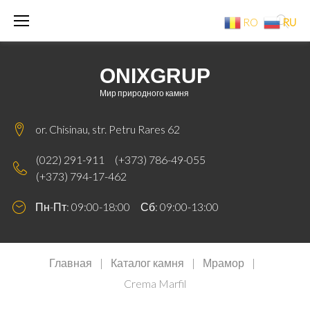
RO
RU
ONIXGRUP
Мир природного камня
or. Chisinau, str. Petru Rares 62
(022) 291-911
(+373) 786-49-055
(+373) 794-17-462
Пн-Пт: 09:00-18:00 Сб: 09:00-13:00
Главная
|
Каталог камня
|
Мрамор
|
Crema Marfil