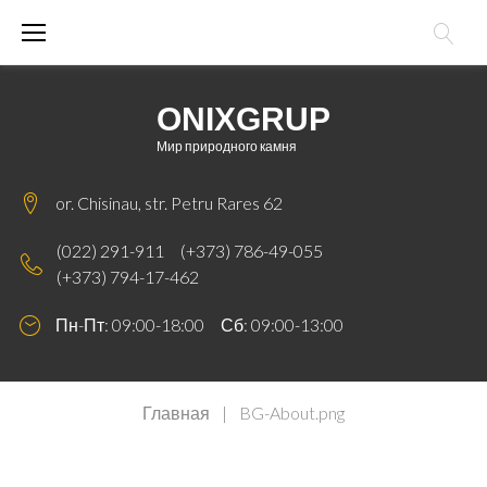
Skip
to
content
ONIXGRUP
Мир природного камня
or. Chisinau, str. Petru Rares 62
(022) 291-911
(+373) 786-49-055
(+373) 794-17-462
Пн-Пт: 09:00-18:00 Сб: 09:00-13:00
Главная
|
BG-About.png