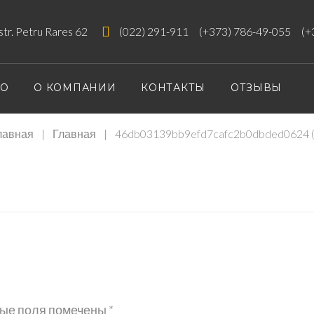
 str. Petru Rares 62
(022) 291-911
(+373) 786-49-055
(+
ИО
О КОМПАНИИ
КОНТАКТЫ
ОТЗЫВЫ
лавная
|
Главная
|
46db03139bb9efd7cafc2b0dbded0624 (
39BB9EF
ые поля помечены
*