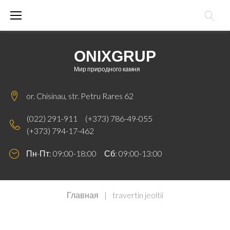
Skip
to
content
ONIXGRUP
Мир природного камня
or. Chisinau, str. Petru Rares 62
(022) 291-911
(+373) 786-49-055
(+373) 794-17-462
Пн-Пт: 09:00-18:00 Сб: 09:00-13:00
Главная
|
travertin jeoltii