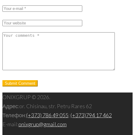
ONIXGRUP © 2026.
Адрес:
or. Chisinau, str. Petru Rares 62
Телефон:
(+373) 786 49 055
;
(+373)794 17 462
E-mail:
onixgrup@gmail.com