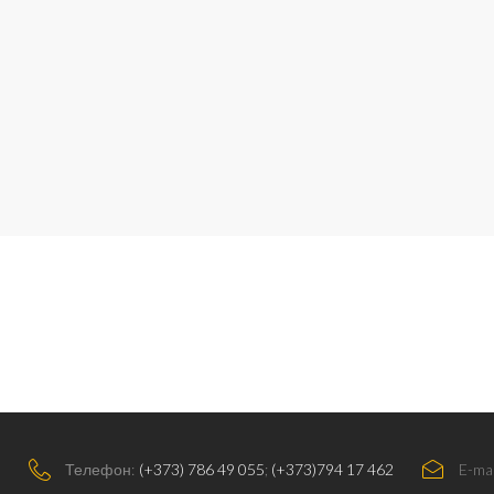
Телефон:
(+373) 786 49 055
;
(+373)794 17 462
E-mai