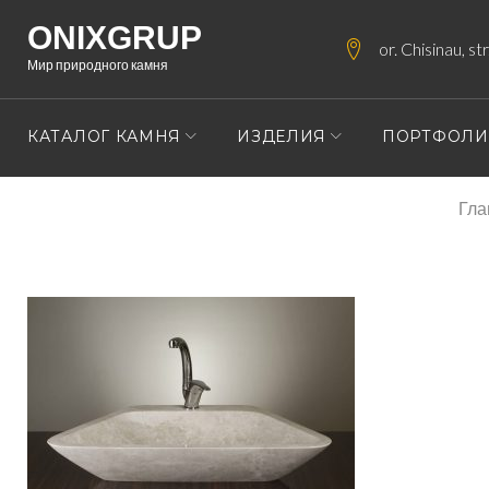
Skip
ONIXGRUP
to
or. Chisinau, s
Мир природного камня
content
КАТАЛОГ КАМНЯ
ИЗДЕЛИЯ
ПОРТФОЛ
Гла
MOYKI-
IZ-