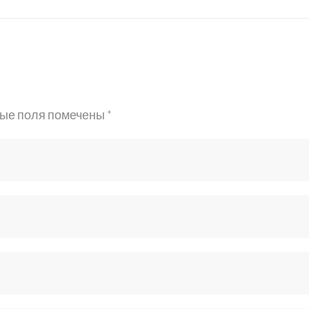
-
ые поля помечены
*