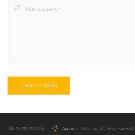
ONIXGRUP © 2026.
Адрес:
or. Chisinau, str. Petru Rares 62