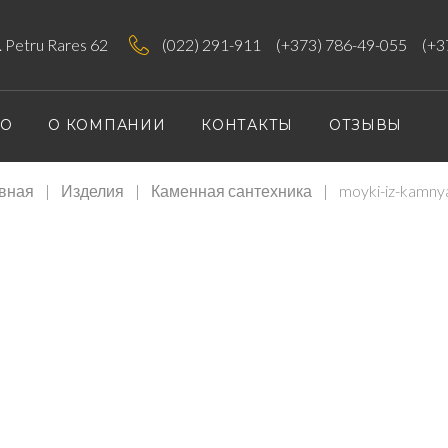
tr. Petru Rares 62
(022) 291-911
(+373) 786-49-055
(+3
ИО
О КОМПАНИИ
КОНТАКТЫ
ОТЗЫВЫ
вная
|
Изделия
|
Каменная сантехника
|
moyki-iz-kamny