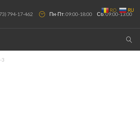
RO
RU
73) 794-17-462
Пн-Пт: 09:00-18:00 Сб: 09:00-13:00
a-3
TINA-