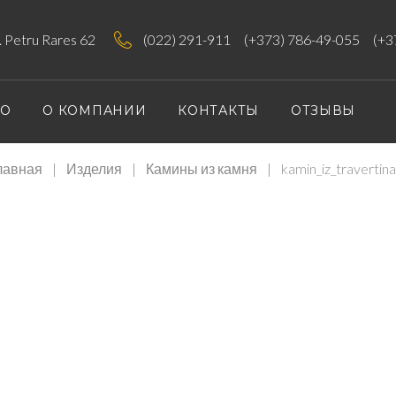
tr. Petru Rares 62
(022) 291-911
(+373) 786-49-055
(+3
ИО
О КОМПАНИИ
КОНТАКТЫ
ОТЗЫВЫ
лавная
|
Изделия
|
Камины из камня
|
kamin_iz_travertin
Z_TRAVER