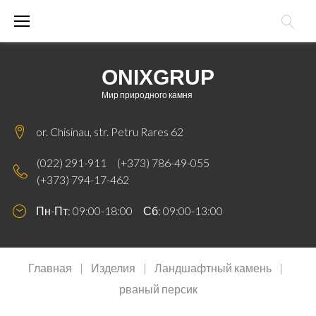
Skip
to
content
ONIXGRUP
Мир природного камня
or. Chisinau, str. Petru Rares 62
(022) 291-911
(+373) 786-49-055
(+373) 794-17-462
Пн-Пт: 09:00-18:00 Сб: 09:00-13:00
Главная
|
Изделия
|
Ландшафтный камень
|
рваный персик