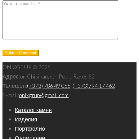
ONIXGRUP © 2026.
Адрес:
or. Chisinau, str. Petru Rares 62
Телефон:
(+373) 786 49 055
;
(+373)794 17 462
E-mail:
onixgrup@gmail.com
Каталог камня
Изделия
Портфолио
О компании