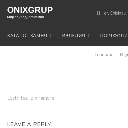
Skip
ONIXGRUP
to
or. Chisinau,
Мир природного камня
content
КАТАЛОГ КАМНЯ
ИЗДЕЛИЯ
ПОРТФОЛ
Главная
|
Изд
LESTNIT
Lestnitsa-iz-mramora
IZ-
LEAVE A REPLY