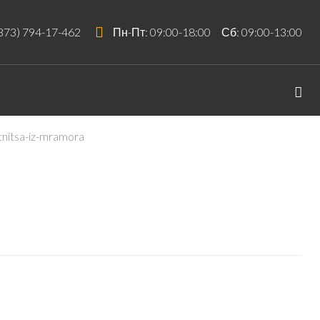
373) 794-17-462
Пн-Пт: 09:00-18:00 Сб: 09:00-13:00
tnitsa-iz-mramora