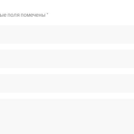
ые поля помечены
*
RA