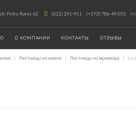
 str. Petru Rares 62
(022) 291-911
(+373) 786-49-055
(+
ИО
О КОМПАНИИ
КОНТАКТЫ
ОТЗЫВЫ
елия
|
Лестницы из камня
|
Лестницы из мрамора
|
Les
SA-