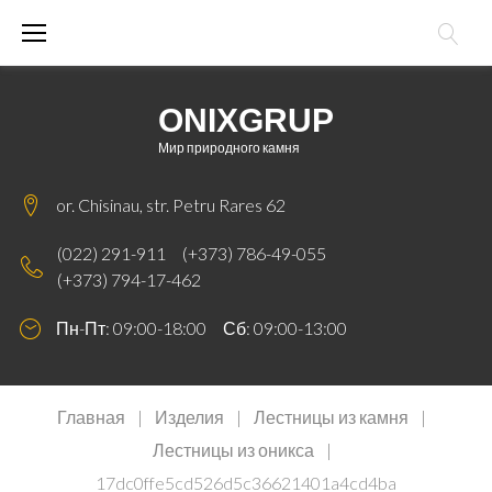
Skip
to
content
ONIXGRUP
Мир природного камня
or. Chisinau, str. Petru Rares 62
(022) 291-911
(+373) 786-49-055
(+373) 794-17-462
Пн-Пт: 09:00-18:00 Сб: 09:00-13:00
Главная
|
Изделия
|
Лестницы из камня
|
Лестницы из оникса
|
17dc0ffe5cd526d5c36621401a4cd4ba