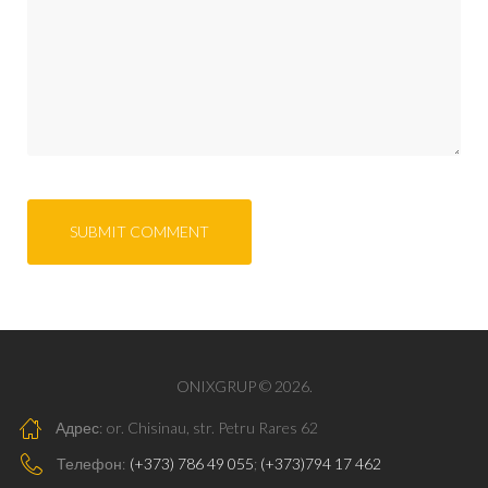
ONIXGRUP © 2026.
Адрес:
or. Chisinau, str. Petru Rares 62
Телефон:
(+373) 786 49 055
;
(+373)794 17 462