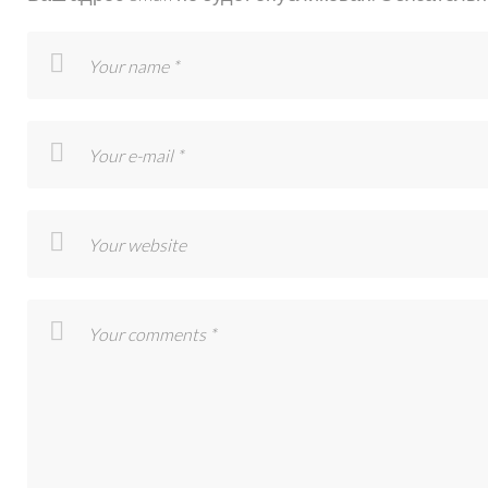
RADIUS-
25-
MM