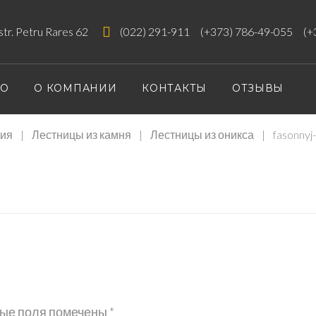
 str. Petru Rares 62
(022) 291-911
(+373) 786-49-055
(+
ИО
О КОМПАНИИ
КОНТАКТЫ
ОТЗЫВЫ
ия
|
Лестницы из камня
|
Лестницы из оникса
|
fasonnyj
J-
ые поля помечены
*