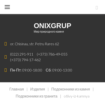
Skip
to
content
ONIXGRUP
Мир природного камня
or. Chisinau, str. Petru Rares 62
(022) 291-911
(+373) 786-49-055
(+373) 794-17-462
Пн-Пт: 09:00-18:00 Сб: 09:00-13:00
Главная
|
Изделия
|
Подоконники из камня
|
Подоконники из гранита
|
otlivy-iz-kamnya