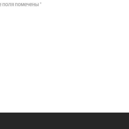
е поля помечены
*