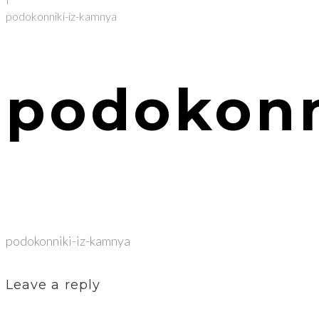
podokonniki-iz-kamnya
podokonn
podokonniki-iz-kamnya
Leave a reply