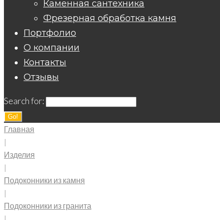
Каменная сантехника
Фрезерная обработка камня
Портфолио
О компании
Контакты
Отзывы
Search for:
Go!
Главная
|
Изделия
|
Подоконники из камня
|
Подоконники из гранита
|