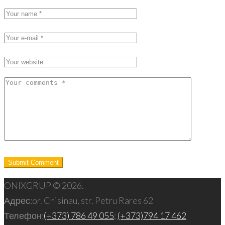
ONIXGRUP © 2026.
Адрес:
or. Chisinau, str. Petru Rares 62
Телефон:
(+373) 786 49 055
;
(+373)794 17 462