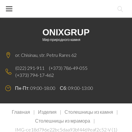
Skip
to
content
ONIXGRUP
Мир природного камня
or. Chisinau, str. Petru Rares 62
(022) 291-911
(+373) 786-49-055
(+373) 794-17-462
Пн-Пт: 09:00-18:00 Сб: 09:00-13:00
Главная
|
Изделия
|
Столешницы из камня
|
Столешницы из мрамора
|
IMG-ce18d796e22bc5daa93bf4469eaf2c52-V (1)