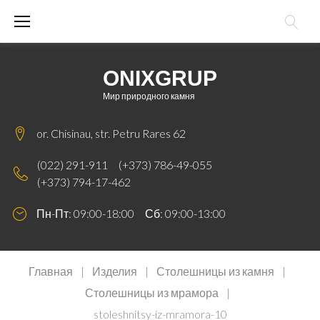
Skip
to
content
ONIXGRUP
Мир природного камня
or. Chisinau, str. Petru Rares 62
(022) 291-911
(+373) 786-49-055
(+373) 794-17-462
Пн-Пт: 09:00-18:00 Сб: 09:00-13:00
Главная
|
Изделия
|
Столешницы из камня
|
Столешницы из мрамора
|
stoleshnitsy-iz-mramora-10