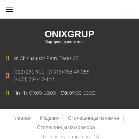
Skip
to
content
ONIXGRUP
Мир природного камня
or. Chisinau, str. Petru Rares 62
(022) 291-911
(+373) 786-49-055
(+373) 794-17-462
Пн-Пт: 09:00-18:00 Сб: 09:00-13:00
Главная
|
Изделия
|
Столешницы из камня
|
Столешницы из мрамора
|
stoleshnitsy-iz-mramora-16