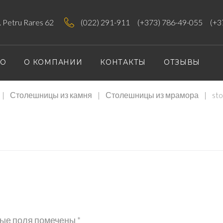
tr. Petru Rares 62
(022) 291-911
(+373) 786-49-055
(+3
ИО
О КОМПАНИИ
КОНТАКТЫ
ОТЗЫВЫ
|
Столешницы из камня
|
Столешницы из мрамора
|
sto
NITSY-
ые поля помечены
*