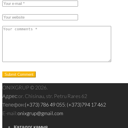
ONIXGRUP © 2026.
Адрес:
or. Chisinau, str. Petru Rares 62
Телефон:
(+373) 786 49 055
;
(+373)794 17 462
E-mail:
onixgrup@gmail.com
Каталог камня