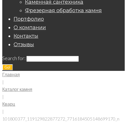
Каменная сантехника
Фрезерная обработка камня
Портфолио
О компании
Контакты
Отзывы
Search for:
Go!
Главная
|
Каталог камня
|
Кварц
|
101800377_119129822877272_7716184505148699170_n