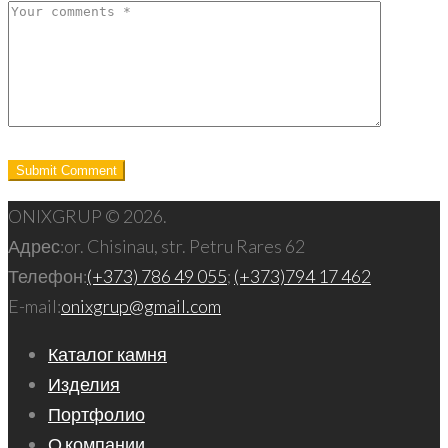
ONIXGRUP © 2026.
Адрес:
or. Chisinau, str. Petru Rares 62
Телефон:
(+373) 786 49 055
;
(+373)794 17 462
E-mail:
onixgrup@gmail.com
Каталог камня
Изделия
Портфолио
О компании