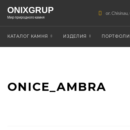
Skip
ONIXGRUP
to
or. Chisinau,
Мир природного камня
content
КАТАЛОГ КАМНЯ
ИЗДЕЛИЯ
ПОРТФОЛ
ONICE_AMBRA