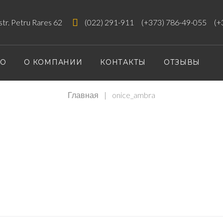
 str. Petru Rares 62
(022) 291-911
(+373) 786-49-055
(+
ИО
О КОМПАНИИ
КОНТАКТЫ
ОТЗЫВЫ
Главная
|
onice_ambra