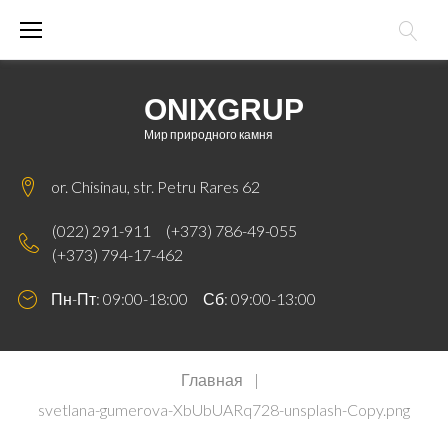
Skip
to
content
ONIXGRUP
Мир природного камня
or. Chisinau, str. Petru Rares 62
(022) 291-911
(+373) 786-49-055
(+373) 794-17-462
Пн-Пт: 09:00-18:00 Сб: 09:00-13:00
Главная
|
svetlana-gumerova-XbUbUARq728-unsplash-Copy.png