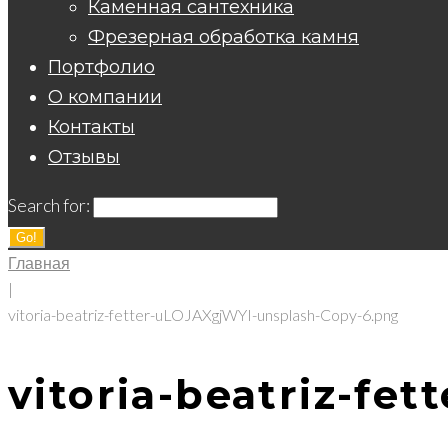
Каменная сантехника
Фрезерная обработка камня
Портфолио
О компании
Контакты
Отзывы
Search for:
Go!
Главная
|
vitoria-beatriz-fetter-uLOJAXgjWYI-unsplash-Copy-6.png
vitoria-beatriz-fe