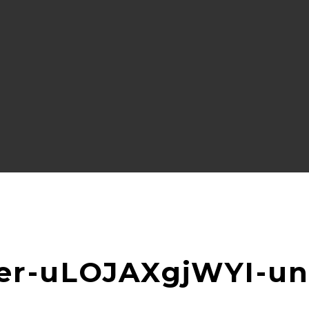
tter-uLOJAXgjWYI-u