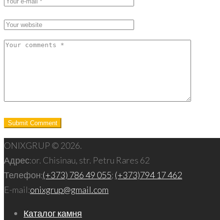
ONIXGRUP © 2026.
Адрес:
or. Chisinau, str. Petru Rares 62
Телефон:
(+373) 786 49 055
;
(+373)794 17 462
E-mail:
onixgrup@gmail.com
Каталог камня